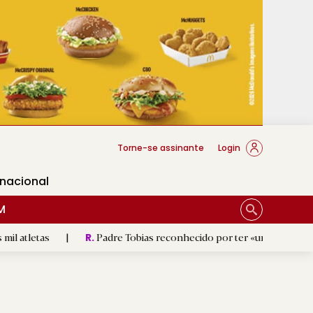
cese Braga
Torne-se assinante
Login
rnacional
M
|
Padre Tobias reconhecido por ter «um coração sempre abert
R.