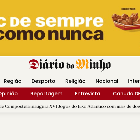
Revista Minha
Gráfica DM
Livraria DM
Arquidio
Região
Desporto
Religião
Nacional
Inte
Opinião
Reportagem
Entrevista
Canudo D
 inaugura XVI Jogos do Eixo Atlântico com mais de dois mil atletas