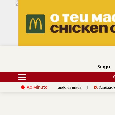
PUB.
DMtv
Hoje
16ºC
25ºC
Braga
Ao Minuto
lento e à inovação do mundo da moda
|
Santiago de Compostela
D.