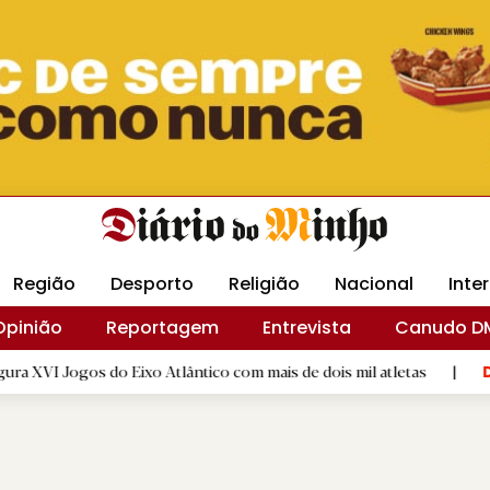
Revista Minha
Gráfica DM
Livraria DM
Arquidio
Região
Desporto
Religião
Nacional
Inte
Opinião
Reportagem
Entrevista
Canudo D
 Eixo Atlântico com mais de dois mil atletas
|
Flor Deniz Rui
D.