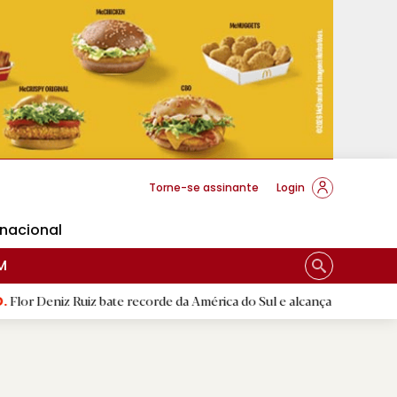
cese Braga
Torne-se assinante
Login
rnacional
M
z bate recorde da América do Sul e alcança segunda melhor marca mu