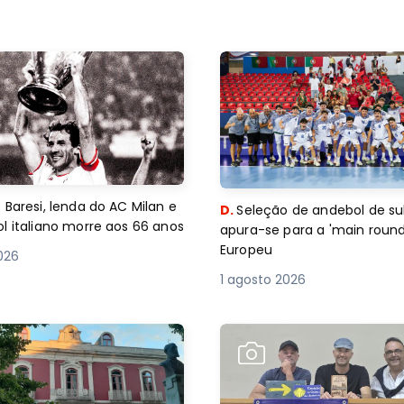
 Baresi, lenda do AC Milan e
D.
Seleção de andebol de su
l italiano morre aos 66 anos
apura-se para a 'main round
Europeu
2026
1 agosto 2026