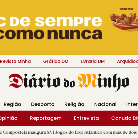
Revista Minha
Gráfica DM
Livraria DM
Arquidio
Região
Desporto
Religião
Nacional
Inte
Opinião
Reportagem
Entrevista
Canudo D
inaugura XVI Jogos do Eixo Atlântico com mais de dois mil atletas