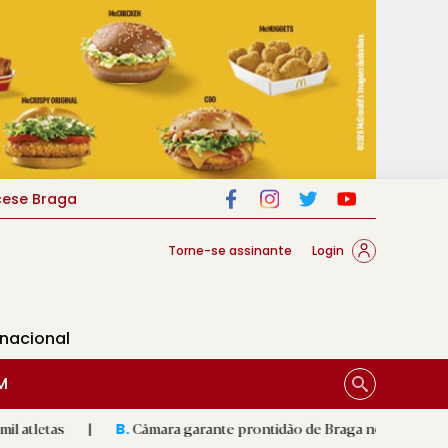
cese Braga
Torne-se assinante
Login
rnacional
M
|
Câmara garante prontidão de Braga no resgate animal
|
B.