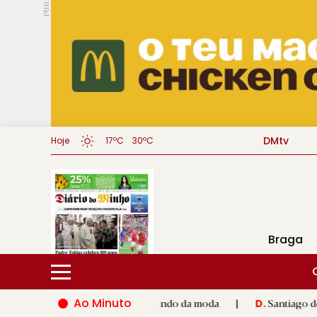
PUB.
DMtv
Hoje
17ºC
30ºC
Braga
Ao Minuto
ento e à inovação do mundo da moda
|
Santiago de Compostela 
D.