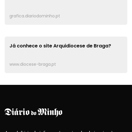
grafica.diariodominho.pt
Já conhece o site
Arquidiocese de Braga?
www.diocese-braga.pt