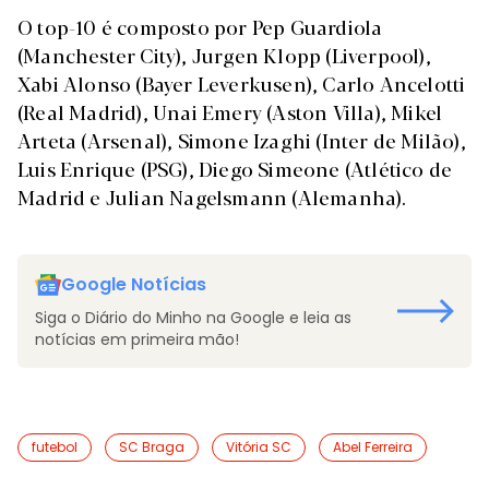
O top-10 é composto por Pep Guardiola
(Manchester City), Jurgen Klopp (Liverpool),
Xabi Alonso (Bayer Leverkusen), Carlo Ancelotti
(Real Madrid), Unai Emery (Aston Villa), Mikel
Arteta (Arsenal), Simone Izaghi (Inter de Milão),
Luis Enrique (PSG), Diego Simeone (Atlético de
Madrid e Julian Nagelsmann (Alemanha).
Google Notícias
Siga o Diário do Minho na Google e leia as
notícias em primeira mão!
futebol
SC Braga
Vitória SC
Abel Ferreira