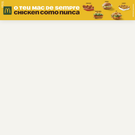
PUB.
Braga
Região
Desporto
Religião
Nacional
Internacional