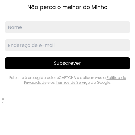
Não perca o melhor do Minho
Subscrever
Este site é protegido pelo reCAPTCHA e aplicam-se a
Política de
Privacidade
e os
Termos de Serviço
do Google.
PUB.