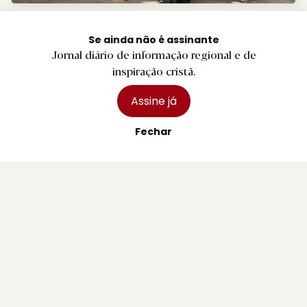
B.
‘Tardes de Domingo’ animam Parque da
Ponte com muito folclore
Se ainda não é assinante
Jornal diário de informação regional e de
2 agosto 2026
inspiração cristã.
Assine já
Fechar
R.
Quatro feridos em explosão de botija de
gás em incêndio em Viana do Castelo
2 agosto 2026