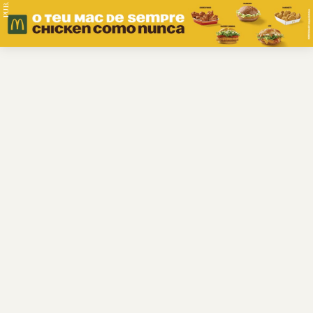
PUB.
Braga
Região
Desporto
Religião
Nacional
Internacional