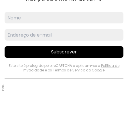
Subscrever
Este site é protegido pelo reCAPTCHA e aplicam-se a
Política de
Privacidade
e os
Termos de Serviço
do Google.
PUB.