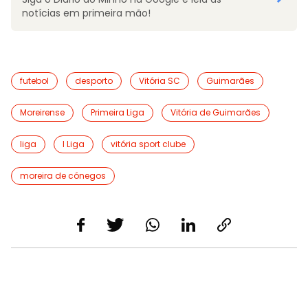
notícias em primeira mão!
futebol
desporto
Vitória SC
Guimarães
Moreirense
Primeira Liga
Vitória de Guimarães
liga
I Liga
vitória sport clube
moreira de cónegos