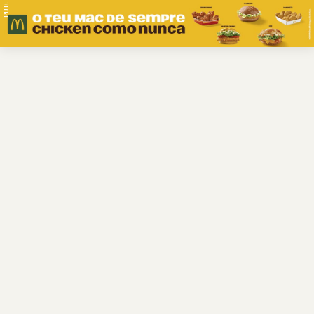
PUB.
Braga
Região
Desporto
Religião
Nacional
Internacional