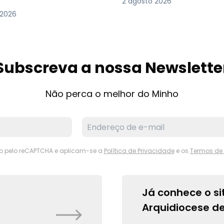
2 agosto 2026
 2026
Subscreva a nossa Newslette
Não perca o melhor do Minho
ido pelo reCAPTCHA e aplicam-se a
Política de Privacidade
e os
Termos de 
Já conhece o si
Arquidiocese d