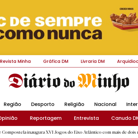
Revista Minha
Gráfica DM
Livraria DM
Arquidio
Região
Desporto
Religião
Nacional
Inte
Opinião
Reportagem
Entrevista
Canudo D
naugura XVI Jogos do Eixo Atlântico com mais de dois mil atletas