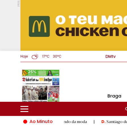
PUB.
DMtv
Hoje
17ºC
30ºC
Braga
Ao Minuto
nto e à inovação do mundo da moda
|
Santiago de Compostela i
D.