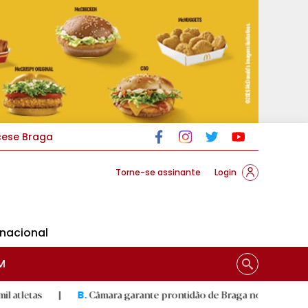
cese Braga
Torne-se assinante
Login
rnacional
M
|
Câmara garante prontidão de Braga no resgate animal
|
B.