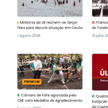
I.
Ministros da UE reúnem-se terça-
D.
Franco
feira para discutir situação em Ceuta
do futebo
1 agosto 2026
31 julho 
PREMIUM
R.
Câmara de Fafe agraciada pelo
R.
Quatro
CNE com Medalha de Agradecimento
botija d
do Caste