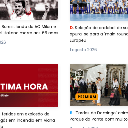
 Baresi, lenda do AC Milan e
D.
Seleção de andebol de su
l italiano morre aos 66 anos
apura-se para a 'main round
Europeu
2026
1 agosto 2026
PREMIUM
B.
‘Tardes de Domingo’ an
 feridos em explosão de
Parque da Ponte com muito 
e gás em incêndio em Viana
lo