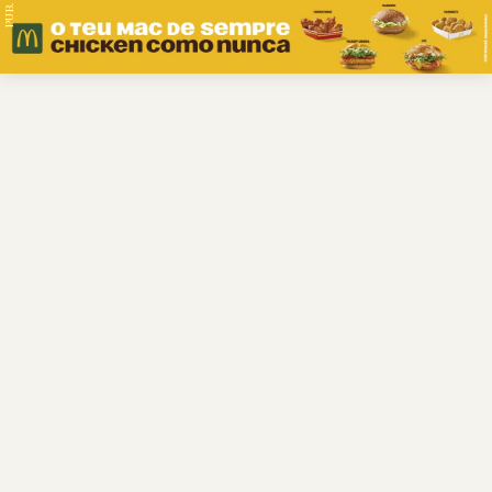
PUB.
Braga
Região
Desporto
Religião
Nacional
Internacional