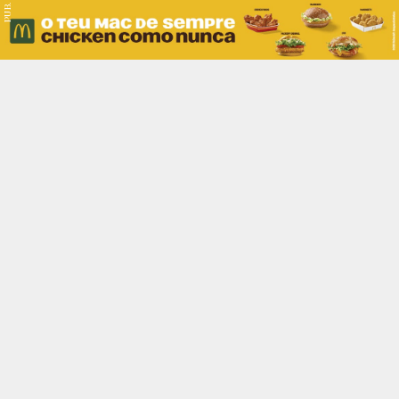
PUB.
Braga
Região
Desporto
Religião
Nacional
Internacional