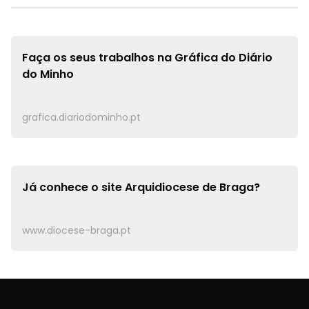
Faça os seus trabalhos na
Gráfica do Diário
do Minho
grafica.diariodominho.pt
Já conhece o site
Arquidiocese de Braga?
www.diocese-braga.pt