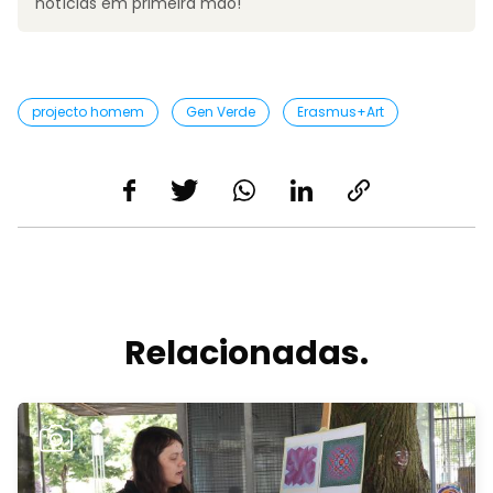
notícias em primeira mão!
projecto homem
Gen Verde
Erasmus+Art
Relacionadas.