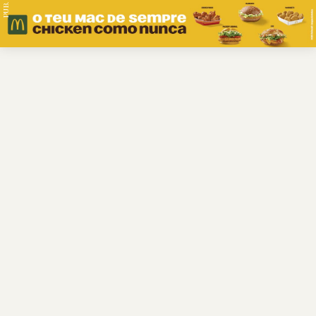
PUB.
Braga
Região
Desporto
Religião
Nacional
Internacional