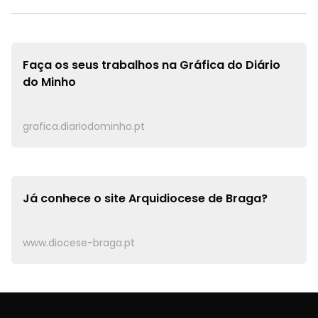
Faça os seus trabalhos na
Gráfica do Diário
do Minho
grafica.diariodominho.pt
Já conhece o site
Arquidiocese de Braga?
www.diocese-braga.pt