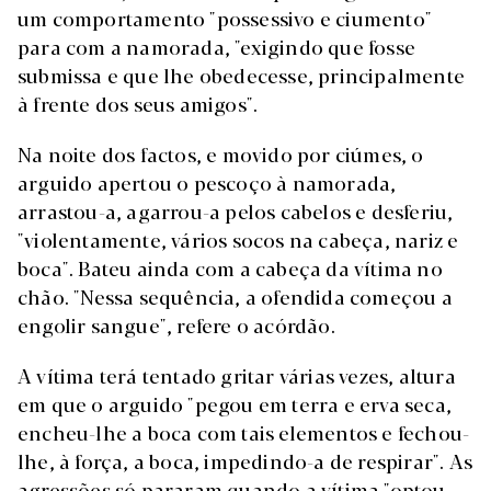
um comportamento "possessivo e ciumento"
para com a namorada, "exigindo que fosse
submissa e que lhe obedecesse, principalmente
à frente dos seus amigos".
Na noite dos factos, e movido por ciúmes, o
arguido apertou o pescoço à namorada,
arrastou-a, agarrou-a pelos cabelos e desferiu,
"violentamente, vários socos na cabeça, nariz e
boca". Bateu ainda com a cabeça da vítima no
chão. "Nessa sequência, a ofendida começou a
engolir sangue", refere o acórdão.
A vítima terá tentado gritar várias vezes, altura
em que o arguido "pegou em terra e erva seca,
encheu-lhe a boca com tais elementos e fechou-
lhe, à força, a boca, impedindo-a de respirar". As
agressões só pararam quando a vítima "optou