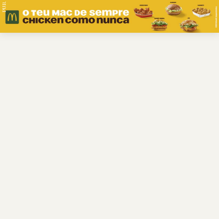
PUB.
Braga
Região
Desporto
Religião
Nacional
Internacional