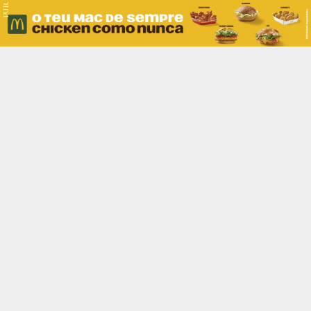
PUB.
Braga
Região
Desporto
Religião
Nacional
Internacional