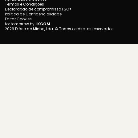
Termos e Condições
Declaração de compromisso FSC®
Política de Confidencialidade
Editar Cookies
for tomorrow by
LKCOM
2026 Diário do Minho, Lda. © Todos os direitos reservados