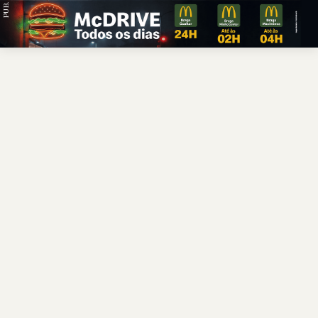
PUB.
Braga
Região
Desporto
Religião
Nacional
Internacional