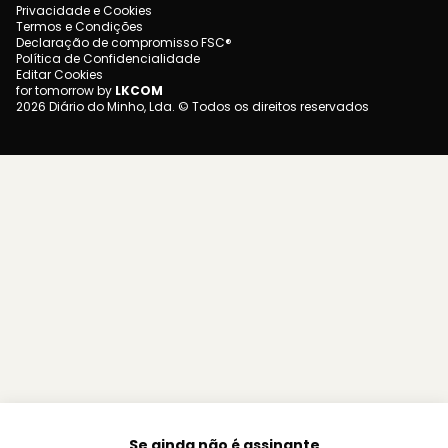
Privacidade e Cookies
Termos e Condições
Declaração de compromisso FSC®
Política de Confidencialidade
Editar Cookies
for tomorrow by
LKCOM
2026 Diário do Minho, Lda. © Todos os direitos reservados
Se ainda não é assinante