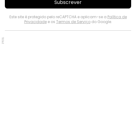
Subscrever
Este site é protegido pelo reCAPTCHA e aplicam-se a
Política de
Privacidade
e os
Termos de Serviço
do Google.
PUB.