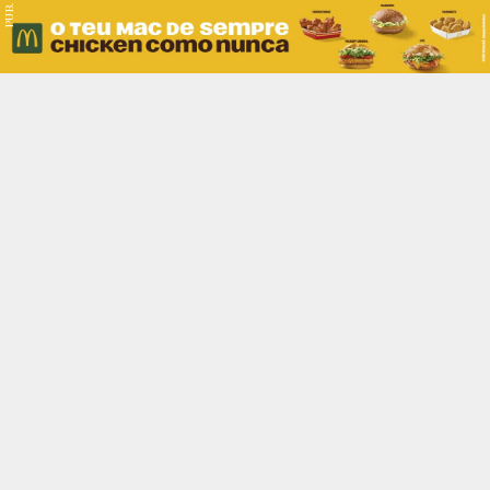
PUB.
Braga
Região
Desporto
Religião
Nacional
Internacional