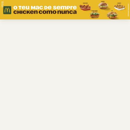
PUB.
Braga
Região
Desporto
Religião
Nacional
Internacional