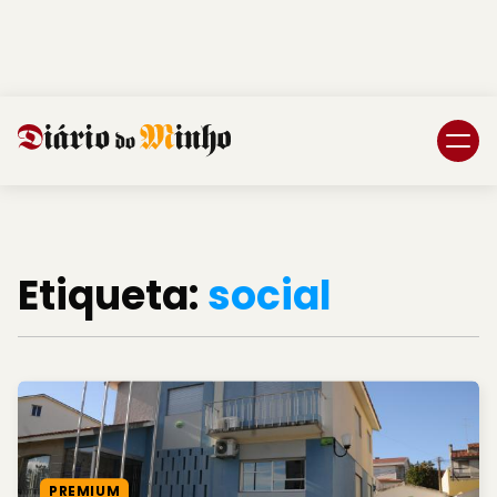
Login
Subscreva DM
Etiqueta:
social
PREMIUM