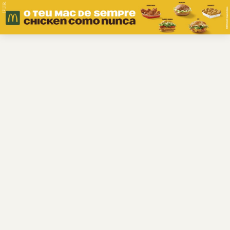
PUB.
Braga
Região
Desporto
Religião
Nacional
Internacional