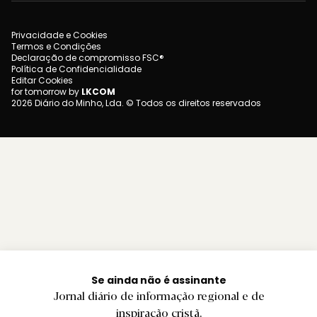
Privacidade e Cookies
Termos e Condições
Declaração de compromisso FSC®
Política de Confidencialidade
Editar Cookies
for tomorrow by
LKCOM
2026 Diário do Minho, Lda. © Todos os direitos reservados
Se ainda não é assinante
Jornal diário de informação regional e de
inspiração cristã.