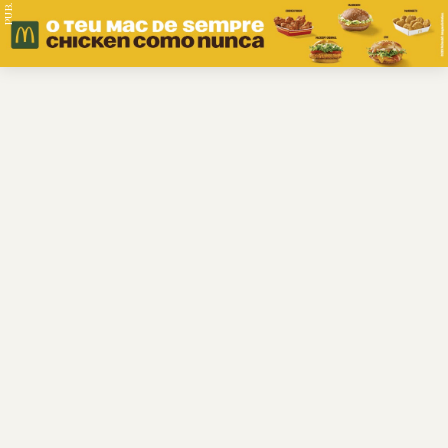
PUB.
Braga
Região
Desporto
Religião
Nacional
Internacional