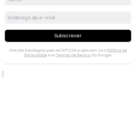
Subscrever
Este site é protegido pelo reCAPTCHA e aplicam-se a
Política de
Privacidade
e os
Termos de Serviço
do Google.
PUB.