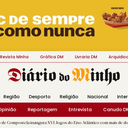
Revista Minha
Gráfica DM
Livraria DM
Arquidio
Região
Desporto
Religião
Nacional
Inte
Opinião
Reportagem
Entrevista
Canudo D
 inaugura XVI Jogos do Eixo Atlântico com mais de dois mil atletas