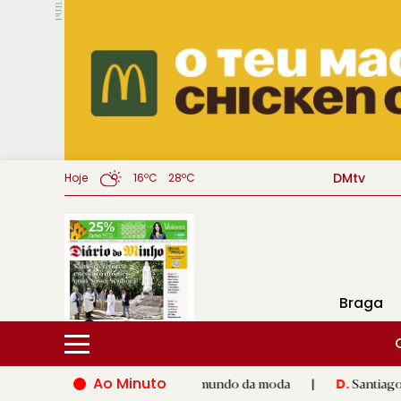
PUB.
DMtv
Hoje
16ºC
28ºC
Braga
Ao Minuto
lento e à inovação do mundo da moda
|
Santiago de Compostela
D.