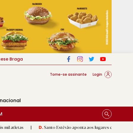
cese Braga
Torne-se assinante
Login
rnacional
M
|
Santo Estêvão aponta aos lugares cimeiros da Honra
|
D.