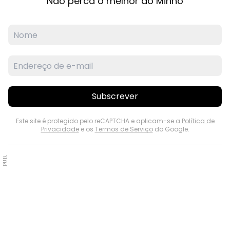
Não perca o melhor do Minho
Subscrever
Este site é protegido pelo reCAPTCHA e aplicam-se a
Política de
Privacidade
e os
Termos de Serviço
do Google.
PUB.