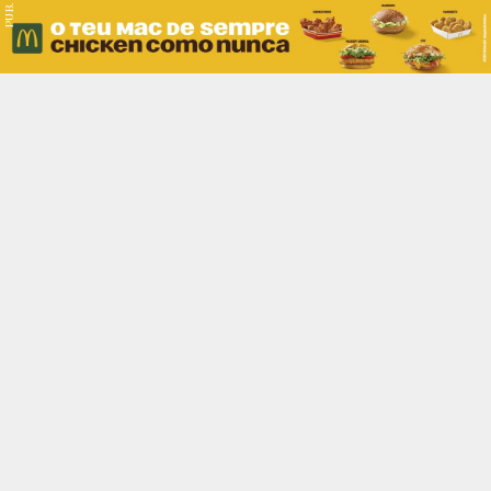
PUB.
Braga
Região
Desporto
Religião
Nacional
Internacional