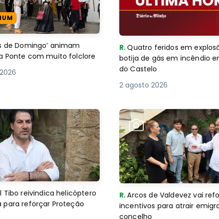
IUM
es de Domingo’ animam
R.
Quatro feridos em explos
a Ponte com muito folclore
botija de gás em incêndio 
do Castelo
 2026
2 agosto 2026
 Tibo reivindica helicóptero
R.
Arcos de Valdevez vai ref
 para reforçar Proteção
incentivos para atrair emigr
concelho