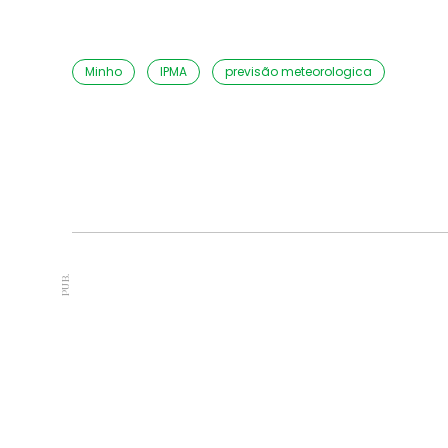
Minho
IPMA
previsão meteorologica
PUB.