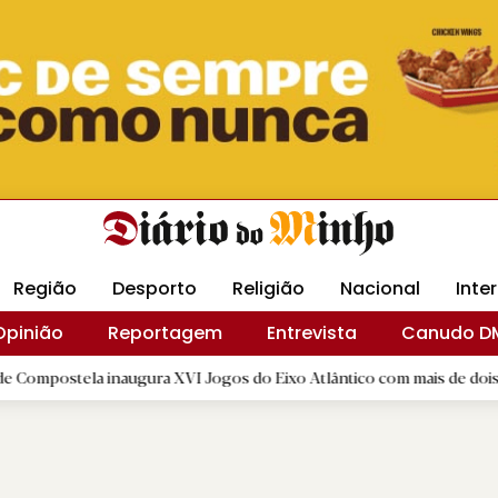
Revista Minha
Gráfica DM
Livraria DM
Arquidio
Região
Desporto
Religião
Nacional
Inte
Opinião
Reportagem
Entrevista
Canudo D
la inaugura XVI Jogos do Eixo Atlântico com mais de dois mil atletas