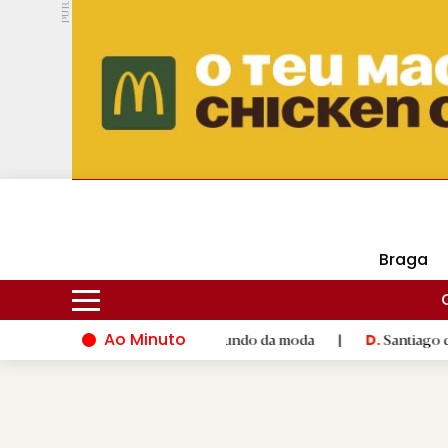
PUB.
DMtv
Hoje
16ºC
28ºC
Braga
Ao Minuto
alento e à inovação do mundo da moda
|
Santiago de Composte
D.