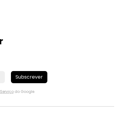
r
Subscrever
Serviço
do Google.