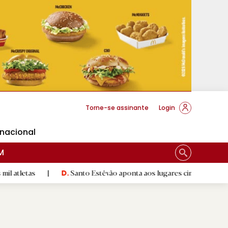
cese Braga
Torne-se assinante
Login
rnacional
M
|
Santo Estêvão aponta aos lugares cimeiros da Honra
|
D.