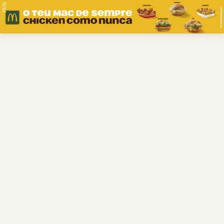
PUB.
Braga
Região
Desporto
Religião
Nacional
Internacional