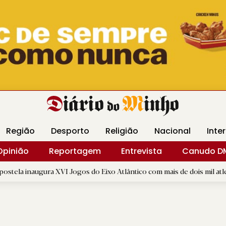
Revista Minha
Gráfica DM
Livraria DM
Arquidio
Região
Desporto
Religião
Nacional
Inte
Opinião
Reportagem
Entrevista
Canudo D
XVI Jogos do Eixo Atlântico com mais de dois mil atletas
|
E
R.