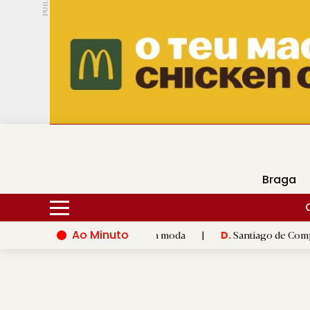
PUB.
DMtv
Hoje
16ºC
30ºC
Braga
Ao Minuto
inovação do mundo da moda
|
Santiago de Compostela inaugura 
D.