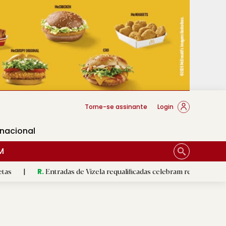
cese Braga
Torne-se assinante
Login
rnacional
M
ntradas de Vizela requalificadas celebram revolução do 5 de Agosto