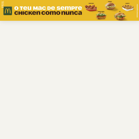
PUB.
Braga
Região
Desporto
Religião
Nacional
Internacional