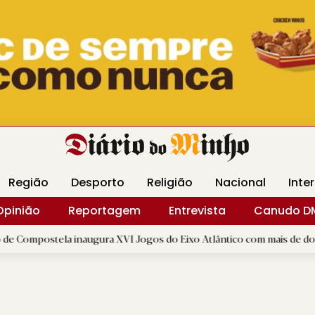
Revista Minha
Gráfica DM
Livraria DM
Arquidio
Região
Desporto
Religião
Nacional
Inte
Opinião
Reportagem
Entrevista
Canudo D
 inaugura XVI Jogos do Eixo Atlântico com mais de dois mil atletas