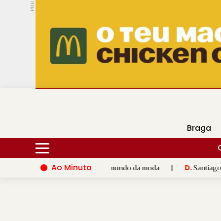
PUB.
DMtv
Hoje
16ºC
28ºC
Braga
Ao Minuto
lento e à inovação do mundo da moda
|
Santiago de Compostela
D.