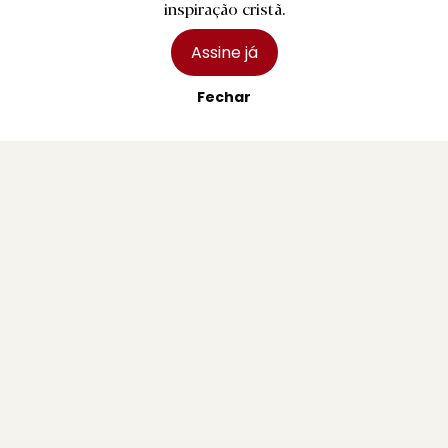
inspiração cristã.
Braga
Assine já
Região
Fechar
Desporto
Religião
Nacional
Internacional
Ficha Técnica
Estatuto Editorial
Assinaturas
Publicidade