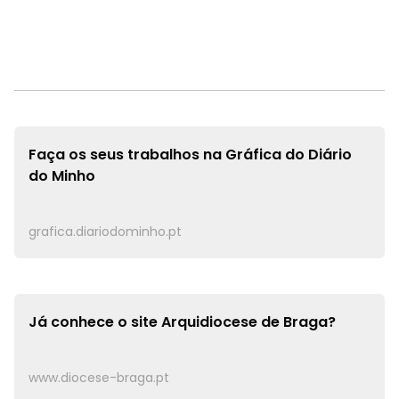
Faça os seus trabalhos na
Gráfica do Diário
do Minho
grafica.diariodominho.pt
Já conhece o site
Arquidiocese de Braga?
www.diocese-braga.pt