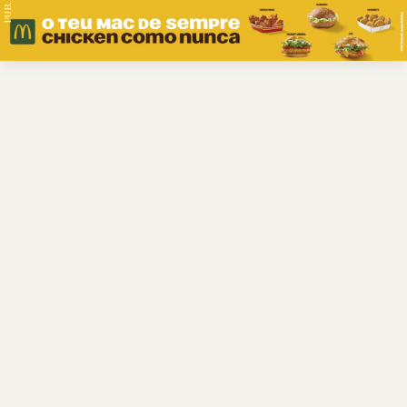
PUB.
Braga
Região
Desporto
Religião
Nacional
Internacional