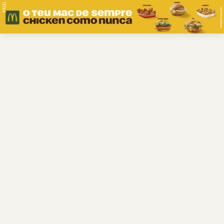
PUB.
Braga
Região
Desporto
Religião
Nacional
Internacional