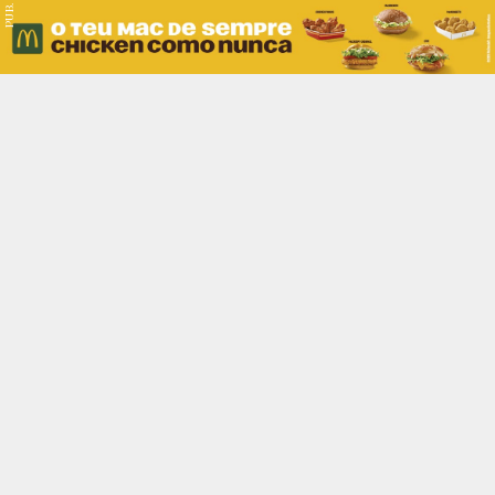
PUB.
Braga
Região
Desporto
Religião
Nacional
Internacional