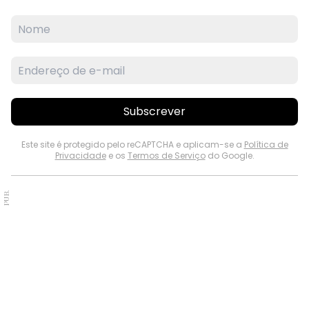
Subscrever
Este site é protegido pelo reCAPTCHA e aplicam-se a
Política de
Privacidade
e os
Termos de Serviço
do Google.
PUB.