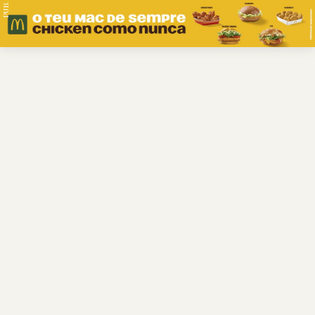
PUB.
Braga
Região
Desporto
Religião
Nacional
Internacional