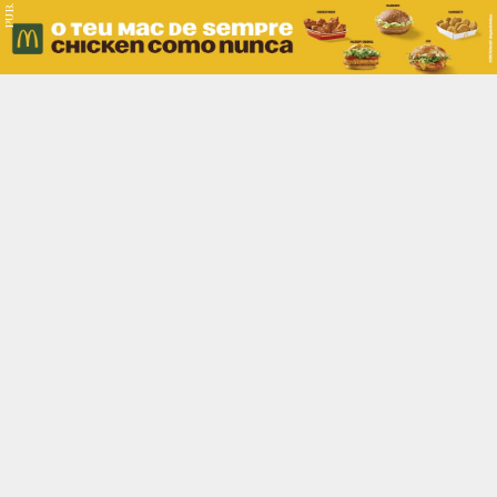
PUB.
Braga
Região
Desporto
Religião
Nacional
Internacional