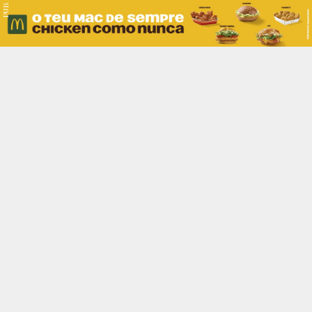
PUB.
Braga
Região
Desporto
Religião
Nacional
Internacional