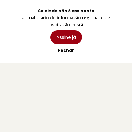
Se ainda não é assinante
Jornal diário de informação regional e de
Contactos Gerais
inspiração cristã.
Assine já
Redação
Fechar
Departamento Comercial
Publicidade
Privacidade e Cookies
Termos e Condições
Declaração de compromisso FSC®
Política de Confidencialidade