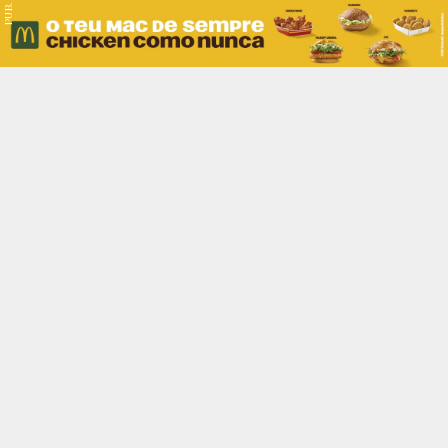
PUB.
Braga
Região
Desporto
Religião
Nacional
Internacional