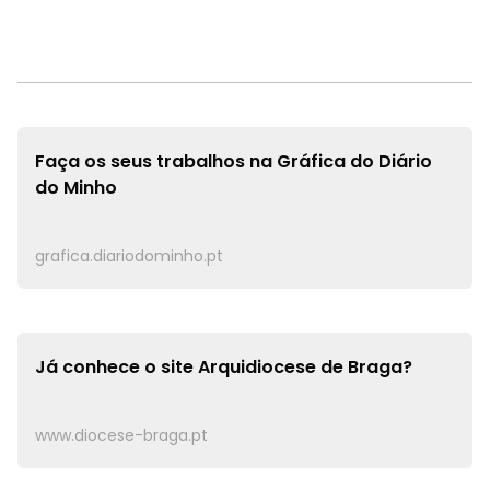
Faça os seus trabalhos na
Gráfica do Diário
do Minho
grafica.diariodominho.pt
Já conhece o site
Arquidiocese de Braga?
www.diocese-braga.pt