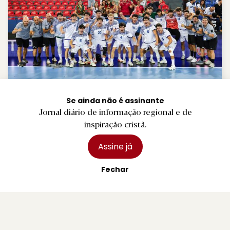
D.
Seleção de andebol de sub-18 apura-se
Se ainda não é assinante
para a 'main round' do Europeu
Jornal diário de informação regional e de
inspiração cristã.
1 agosto 2026
Assine já
Fechar