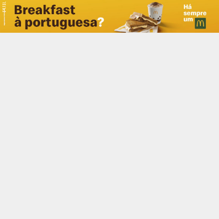
PUB.
Braga
Região
Desporto
Religião
Nacional
Internacional