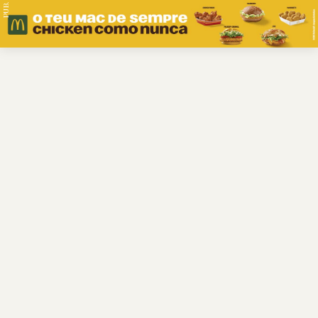
PUB.
Braga
Região
Desporto
Religião
Nacional
Internacional