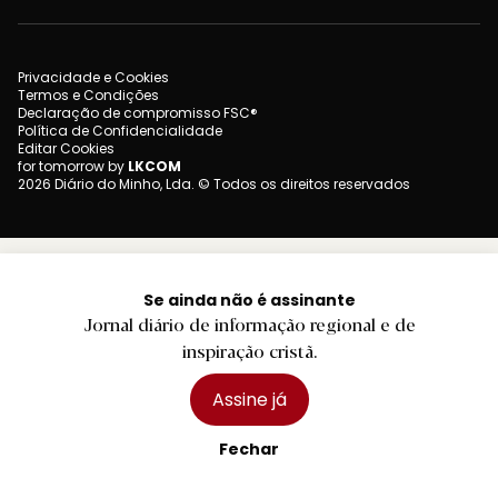
Privacidade e Cookies
Termos e Condições
Declaração de compromisso FSC®
Política de Confidencialidade
Editar Cookies
for tomorrow by
LKCOM
2026 Diário do Minho, Lda. © Todos os direitos reservados
Se ainda não é assinante
Jornal diário de informação regional e de
inspiração cristã.
Assine já
Fechar