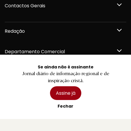
Contactos Gerais
Redação
Departamento Comercial
Se ainda não é assinante
Publicidade
Jornal diário de informação regional e de
inspiração cristã.
Assine já
Privacidade e Cookies
Fechar
Termos e Condições
Declaração de compromisso FSC®
Política de Confidencialidade
Editar Cookies
for tomorrow by
LKCOM
2026 Diário do Minho, Lda. © Todos os direitos reservados