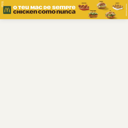
PUB.
Braga
Região
Desporto
Religião
Nacional
Internacional