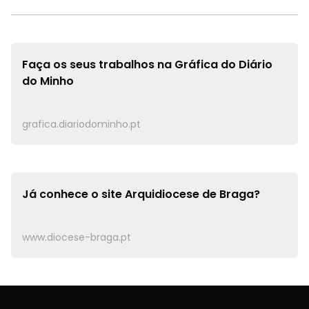
Faça os seus trabalhos na
Gráfica do Diário
do Minho
grafica.diariodominho.pt
Já conhece o site
Arquidiocese de Braga?
www.diocese-braga.pt