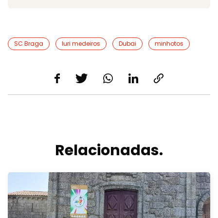
SC Braga
Iuri medeiros
Dubai
minhotos
Relacionadas.