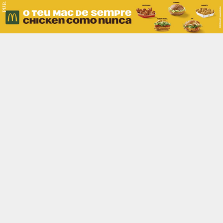
PUB.
Braga
Região
Desporto
Religião
Nacional
Internacional