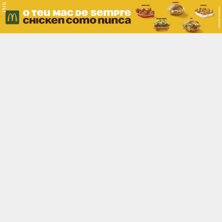
PUB.
Braga
Região
Desporto
Religião
Nacional
Internacional