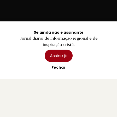
Se ainda não é assinante
Braga
Jornal diário de informação regional e de
inspiração cristã.
Região
Desporto
Assine já
Religião
Fechar
Nacional
Internacional
Ficha Técnica
Estatuto Editorial