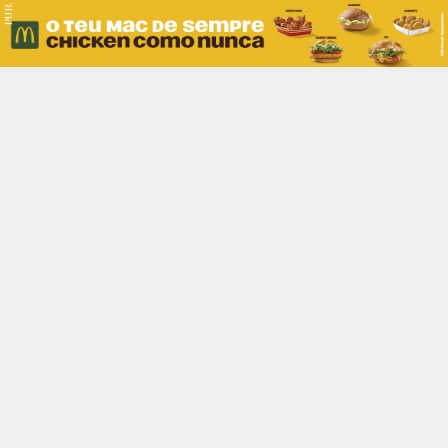
PUB.
Braga
Região
Desporto
Religião
Nacional
Internacional