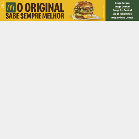
PUB.
Braga
Região
Desporto
Religião
Nacional
Internacional