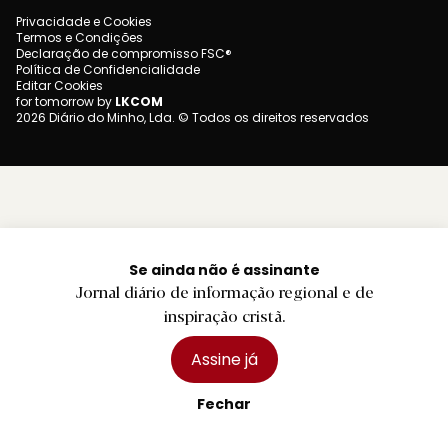
Privacidade e Cookies
Termos e Condições
Declaração de compromisso FSC®
Política de Confidencialidade
Editar Cookies
for tomorrow by
LKCOM
2026 Diário do Minho, Lda. © Todos os direitos reservados
Se ainda não é assinante
Jornal diário de informação regional e de
inspiração cristã.
Assine já
Fechar