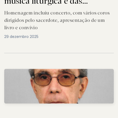
música litúrgica e das
comunidades
Homenagem incluiu concerto, com vários coros
dirigidos pelo sacerdote, apresentação de um
livro e convívio
29 dezembro 2025