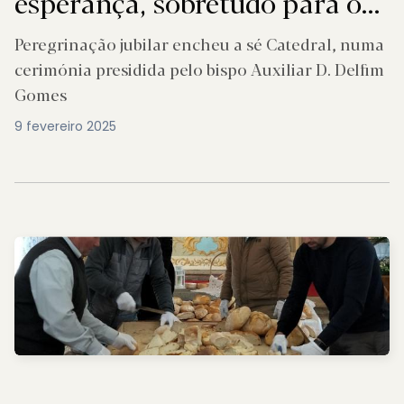
esperança, sobretudo para os
necessitados
Peregrinação jubilar encheu a sé Catedral, numa
cerimónia presidida pelo bispo Auxiliar D. Delfim
Gomes
9 fevereiro 2025