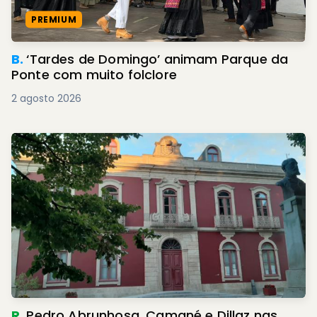
PREMIUM
B.
‘Tardes de Domingo’ animam Parque da
Ponte com muito folclore
2 agosto 2026
R.
Pedro Abrunhosa, Camané e Dillaz nas