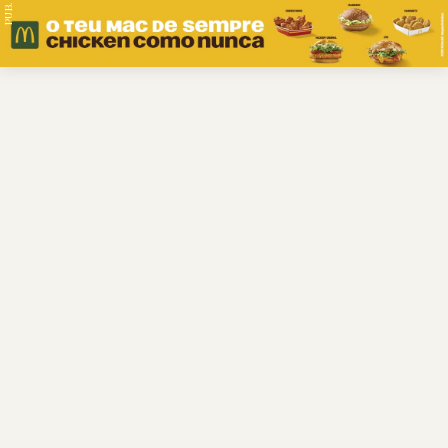
PUB.
Braga
Região
Desporto
Religião
Nacional
Internacional