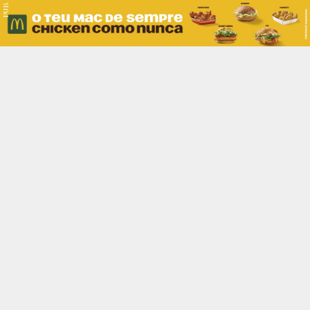
PUB.
Braga
Região
Desporto
Religião
Nacional
Internacional