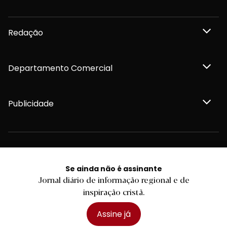
Redação
Departamento Comercial
Publicidade
Privacidade e Cookies
Termos e Condições
Se ainda não é assinante
Declaração de compromisso FSC®
Jornal diário de informação regional e de
Política de Confidencialidade
Editar Cookies
inspiração cristã.
for tomorrow by
LKCOM
2026 Diário do Minho, Lda. © Todos os direitos reservados
Assine já