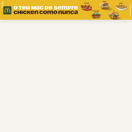
PUB.
Braga
Região
Desporto
Religião
Nacional
Internacional