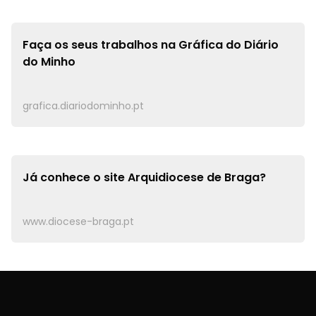
Faça os seus trabalhos na
Gráfica do Diário
do Minho
grafica.diariodominho.pt
Já conhece o site
Arquidiocese de Braga?
www.diocese-braga.pt