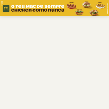
PUB.
Braga
Região
Desporto
Religião
Nacional
Internacional