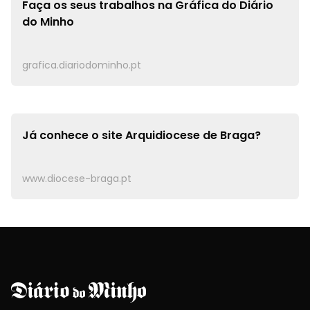
Faça os seus trabalhos na
Gráfica do Diário
do Minho
grafica.diariodominho.pt
Já conhece o site
Arquidiocese de Braga?
www.diocese-braga.pt