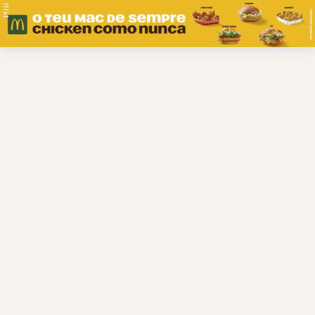
PUB.
Braga
Região
Desporto
Religião
Nacional
Internacional