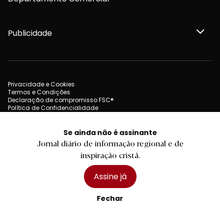
Publicidade
Privacidade e Cookies
Termos e Condições
Declaração de compromisso FSC®
Política de Confidencialidade
Editar Cookies
for tomorrow by
LKCOM
2026 Diário do Minho, Lda. © Todos os direitos reservados
Se ainda não é assinante
Jornal diário de informação regional e de
inspiração cristã.
Assine já
Fechar