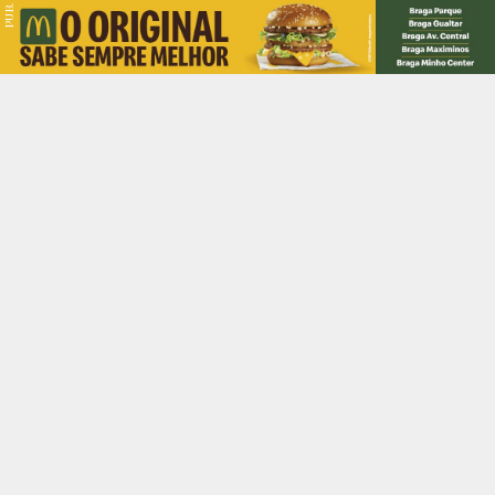
PUB.
Braga
Região
Desporto
Religião
Nacional
Internacional