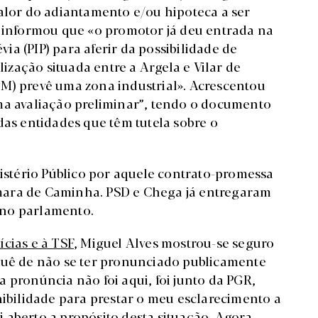
valor do adiantamento e/ou hipoteca a ser
a informou que «o promotor já deu entrada na
a (PIP) para aferir da possibilidade de
zação situada entre a Argela e Vilar de
M) prevê uma zona industrial». Acrescentou
ma avaliação preliminar”, tendo o documento
das entidades que têm tutela sobre o
nistério Público por aquele contrato-promessa
mara de Caminha. PSD e Chega já entregaram
 no parlamento.
ícias e à TSF
, Miguel Alves mostrou-se seguro
quê de não se ter pronunciado publicamente
 pronúncia não foi aqui, foi junto da PGR,
nibilidade para prestar o meu esclarecimento a
 aberto a propósito desta situação. Agora,