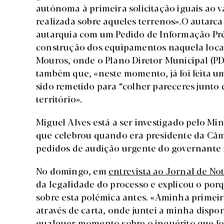
autónoma à primeira solicitação iguais ao 
realizada sobre aqueles terrenos».O autarc
autarquia com um Pedido de Informação Prévi
construção dos equipamentos naquela locali
Mouros, onde o Plano Diretor Municipal (PD
também que, «neste momento, já foi feita u
sido remetido para “colher pareceres junto 
território».
Miguel Alves está a ser investigado pelo Mi
que celebrou quando era presidente da Câ
pedidos de audição urgente do governante
No domingo, em
entrevista ao Jornal de Not
da legalidade do processo e explicou o por
sobre esta polémica antes. «Aminha primeira
através de carta, onde juntei a minha dispo
qualquer momento sobre o inquérito que foi