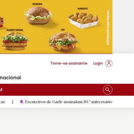
cese Braga
Torne-se assinante
Login
rnacional
M
scuteiros de Garfe assinalam 30.º aniversário em setembro
|
S
R.