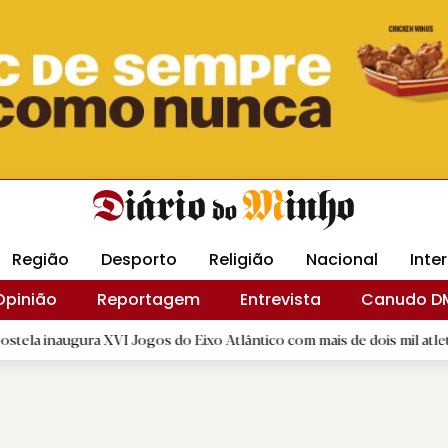
Revista Minha
Gráfica DM
Livraria DM
Arquidio
Região
Desporto
Religião
Nacional
Inte
Opinião
Reportagem
Entrevista
Canudo D
 XVI Jogos do Eixo Atlântico com mais de dois mil atletas
|
E
R.