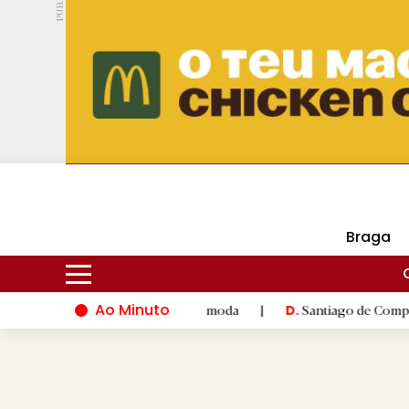
PUB.
DMtv
Hoje
17ºC
25ºC
Braga
Ao Minuto
 inovação do mundo da moda
|
Santiago de Compostela inaugura
D.