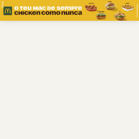
PUB.
Braga
Região
Desporto
Religião
Nacional
Internacional