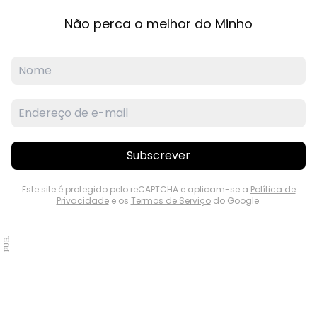
Não perca o melhor do Minho
Subscrever
Este site é protegido pelo reCAPTCHA e aplicam-se a
Política de
Privacidade
e os
Termos de Serviço
do Google.
PUB.