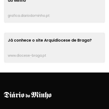
do Minho
grafica.diariodominho.pt
Já conhece o site
Arquidiocese de Braga?
www.diocese-braga.pt