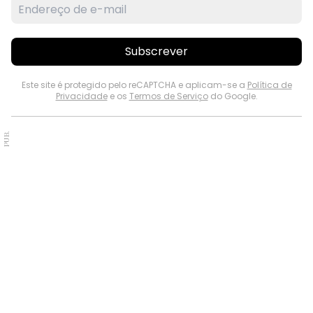
Subscrever
Este site é protegido pelo reCAPTCHA e aplicam-se a
Política de
Privacidade
e os
Termos de Serviço
do Google.
PUB.