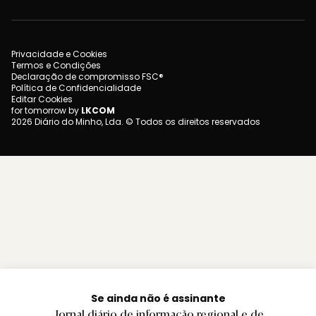
Privacidade e Cookies
Termos e Condições
Declaração de compromisso FSC®
Política de Confidencialidade
Editar Cookies
for tomorrow by
LKCOM
2026 Diário do Minho, Lda. © Todos os direitos reservados
Se ainda não é assinante
Jornal diário de informação regional e de