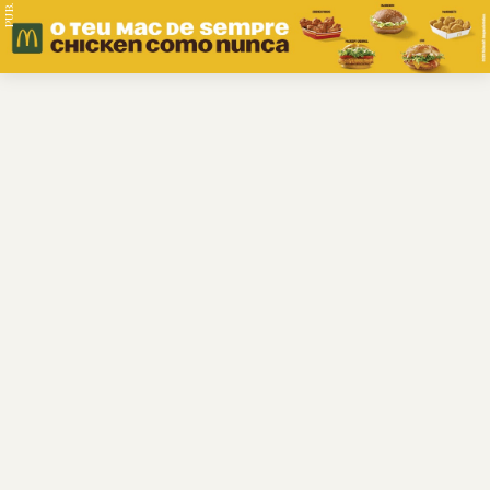
PUB.
Braga
Região
Desporto
Religião
Nacional
Internacional