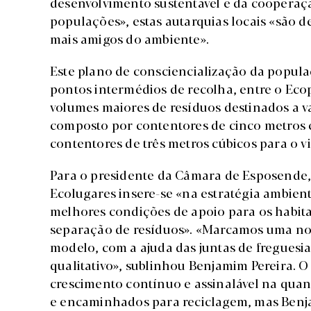
desenvolvimento sustentável e da cooperaç
populações», estas autarquias locais «são 
mais amigos do ambiente».
Este plano de consciencialização da popula
pontos intermédios de recolha, entre o Eco
volumes maiores de resíduos destinados a v
composto por contentores de cinco metros c
contentores de três metros cúbicos para o vi
Para o presidente da Câmara de Esposende, 
Ecolugares insere-se «na estratégia ambien
melhores condições de apoio para os habita
separação de resíduos». «Marcamos uma nov
modelo, com a ajuda das juntas de freguesia
qualitativo», sublinhou Benjamim Pereira. 
crescimento contínuo e assinalável na qua
e encaminhados para reciclagem, mas Benj