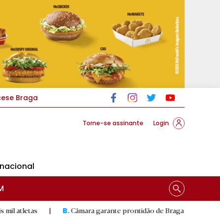
cese Braga
Torne-se assinante
Login
rnacional
M
|
Câmara garante prontidão de Braga no resgate animal
|
B.