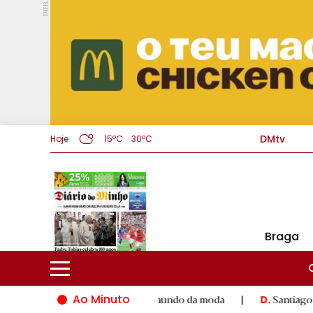
PUB.
DMtv
Hoje
15ºC
30ºC
Braga
Ao Minuto
lento e à inovação do mundo da moda
|
Santiago de Compostela
D.