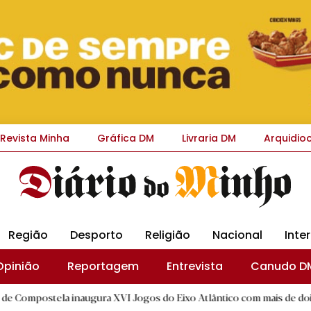
Revista Minha
Gráfica DM
Livraria DM
Arquidio
Região
Desporto
Religião
Nacional
Inte
Opinião
Reportagem
Entrevista
Canudo D
 inaugura XVI Jogos do Eixo Atlântico com mais de dois mil atletas