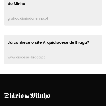
do Minho
grafica.diariodominho.pt
Já conhece o site
Arquidiocese de Braga?
www.diocese-braga.pt