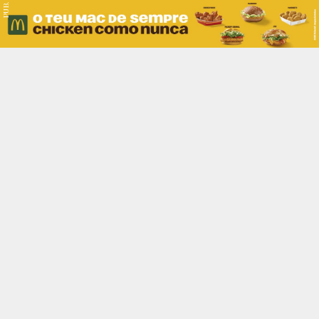
PUB.
Braga
Região
Desporto
Religião
Nacional
Internacional