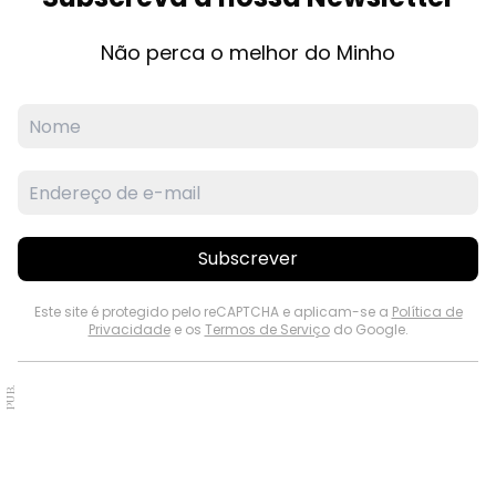
Não perca o melhor do Minho
Subscrever
Este site é protegido pelo reCAPTCHA e aplicam-se a
Política de
Privacidade
e os
Termos de Serviço
do Google.
PUB.